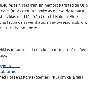
.48 reste Niklas från sin hemort Karlstad till Oslo
n cykel (mörk mountainbike av märke Nakamura,
e Niklas med tåg från Oslo till Halden. Vid kl.
rofästet på den svenska sidan av Svinesundsbron.
ndet utreds som mord.
Niklas för att utreda om han har utsatts för något
oss.
n@polisen.se
 webbformulär
ed Polisens Kontaktcenter (PKC) om kalla fall i