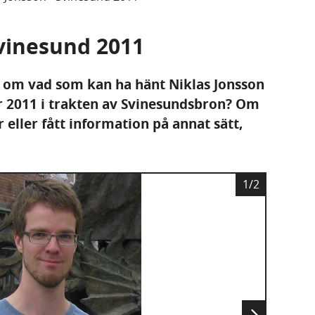
Svinesund 2011
s om vad som kan ha hänt Niklas Jonsson
 2011 i trakten av Svinesundsbron? Om
r eller fått information på annat sätt,
B
1/2
i
l
d