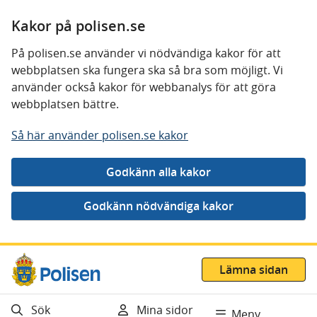
Kakor på polisen.se
På polisen.se använder vi nödvändiga kakor för att
webbplatsen ska fungera ska så bra som möjligt. Vi
använder också kakor för webbanalys för att göra
webbplatsen bättre.
Så här använder polisen.se kakor
Gå direkt till innehåll
Lämna sidan
Sök
Mina sidor
Meny