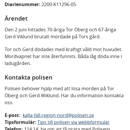
Diarienummer:
2200-K11296-05
Ärendet
Den 2 juni hittades 70-åriga Tor Öberg och 67-åriga
Gerd Viklund brutalt mördade på Tors gård.
Tor och Gerd dödades med kraftigt våld mot huvudet.
Mordvapnet har inte återfunnits. Båda låg döda inne i
ladugården.
Kontakta polisen
Polisen behöver hjälp med att lösa morden på Tor
Öberg och Gerd Wiklund. Har du information kontakta
oss.
E-post:
kalla-fall.region-nord@polisen.se
Tipsformulär:
Tips till polisen via webbformulär
Telefon:
114 14, be om att få prata med Polisens