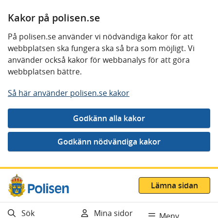
Kakor på polisen.se
På polisen.se använder vi nödvändiga kakor för att
webbplatsen ska fungera ska så bra som möjligt. Vi
använder också kakor för webbanalys för att göra
webbplatsen bättre.
Så här använder polisen.se kakor
Gå direkt till innehåll
Lämna sidan
Sök
Mina sidor
Meny