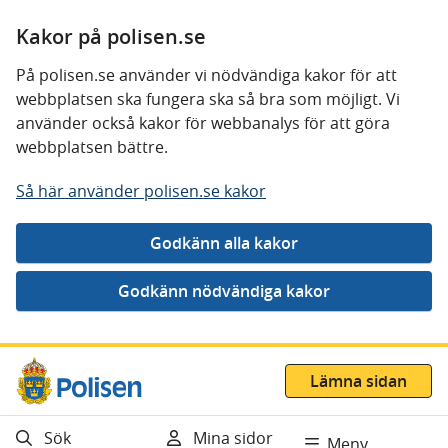
Kakor på polisen.se
På polisen.se använder vi nödvändiga kakor för att
webbplatsen ska fungera ska så bra som möjligt. Vi
använder också kakor för webbanalys för att göra
webbplatsen bättre.
Så här använder polisen.se kakor
Gå direkt till innehåll
Lämna sidan
Sök
Mina sidor
Meny