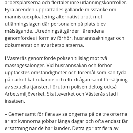
arbetsplatserna och flertalet inre utlänningskontroller.
Fyra ärenden upprättades gällande misstanke om
människoexploatering alternativt brott mot
utlänningslagen där personalen på plats blev
målsägande. Utredningsåtgärder i ärendena
genomfördes i form av förhör, husrannsakningar och
dokumentation av arbetsplatserna.
I Västerås genomförde polisen tillslag mot två
massagesalonger. Vid husrannsakan och förhör
upptäcktes omständigheter och föremål som kan tyda
på narkotikabrukande och efterfrågan samt försäljning
av sexuella tjänster. Förutom polisen deltog också
Arbetsmiljöverket, Skatteverket och Västerås stad i
insatsen.
– Gemensamt för flera av salongerna på de tre orterna
är att kvinnorna jobbar långa dagar och ofta endast får
ersättning när de har kunder. Detta gör att flera av