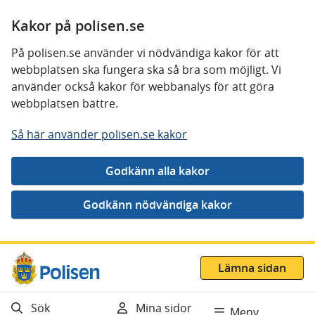
Kakor på polisen.se
På polisen.se använder vi nödvändiga kakor för att
webbplatsen ska fungera ska så bra som möjligt. Vi
använder också kakor för webbanalys för att göra
webbplatsen bättre.
Så här använder polisen.se kakor
Gå direkt till innehåll
Lämna sidan
Sök
Mina sidor
Meny