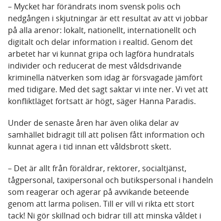
– Mycket har förändrats inom svensk polis och
nedgången i skjutningar är ett resultat av att vi jobbar
på alla arenor: lokalt, nationellt, internationellt och
digitalt och delar information i realtid. Genom det
arbetet har vi kunnat gripa och lagföra hundratals
individer och reducerat de mest våldsdrivande
kriminella nätverken som idag är försvagade jämfört
med tidigare. Med det sagt saktar vi inte ner. Vi vet att
konfliktläget fortsatt är högt, säger Hanna Paradis.
Under de senaste åren har även olika delar av
samhället bidragit till att polisen fått information och
kunnat agera i tid innan ett våldsbrott skett.
– Det är allt från föräldrar, rektorer, socialtjänst,
tågpersonal, taxipersonal och butikspersonal i handeln
som reagerar och agerar på avvikande beteende
genom att larma polisen. Till er vill vi rikta ett stort
tack! Ni gör skillnad och bidrar till att minska våldet i