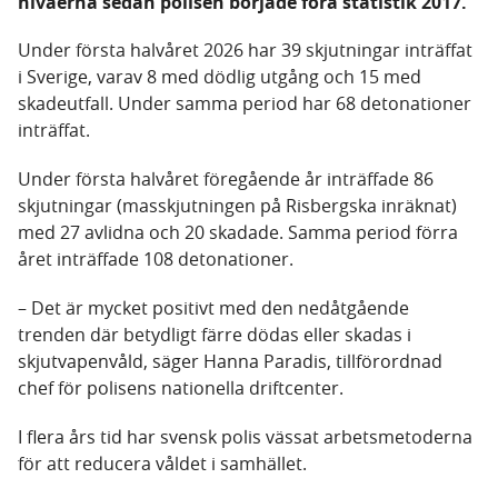
nivåerna sedan polisen började föra statistik 2017.
Under första halvåret 2026 har 39 skjutningar inträffat
i Sverige, varav 8 med dödlig utgång och 15 med
skadeutfall. Under samma period har 68 detonationer
inträffat.
Under första halvåret föregående år inträffade 86
skjutningar (masskjutningen på Risbergska inräknat)
med 27 avlidna och 20 skadade. Samma period förra
året inträffade 108 detonationer.
– Det är mycket positivt med den nedåtgående
trenden där betydligt färre dödas eller skadas i
skjutvapenvåld, säger Hanna Paradis, tillförordnad
chef för polisens nationella driftcenter.
I flera års tid har svensk polis vässat arbetsmetoderna
för att reducera våldet i samhället.