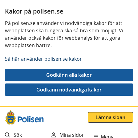
Kakor på polisen.se
På polisen.se använder vi nödvändiga kakor för att
webbplatsen ska fungera ska så bra som möjligt. Vi
använder också kakor för webbanalys för att göra
webbplatsen bättre.
Så här använder polisen.se kakor
Gå direkt till innehåll
Lämna sidan
Sök
Mina sidor
Meny