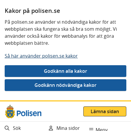
Kakor på polisen.se
På polisen.se använder vi nödvändiga kakor för att
webbplatsen ska fungera ska så bra som möjligt. Vi
använder också kakor för webbanalys för att göra
webbplatsen bättre.
Så här använder polisen.se kakor
Gå direkt till innehåll
Lämna sidan
Sök
Mina sidor
Meny