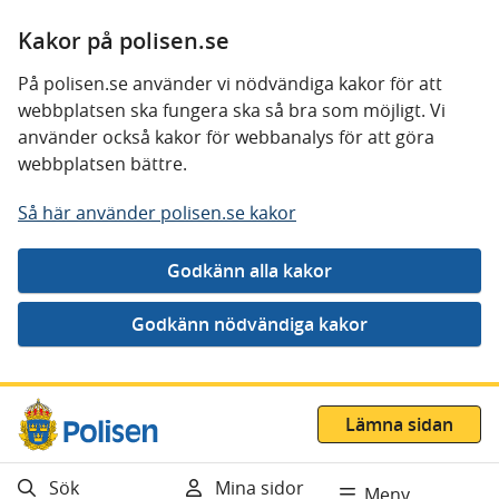
Kakor på polisen.se
På polisen.se använder vi nödvändiga kakor för att
webbplatsen ska fungera ska så bra som möjligt. Vi
använder också kakor för webbanalys för att göra
webbplatsen bättre.
Så här använder polisen.se kakor
Gå direkt till innehåll
Lämna sidan
Sök
Mina sidor
Meny