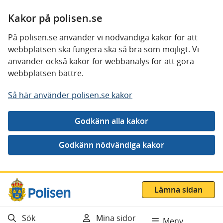
Kakor på polisen.se
På polisen.se använder vi nödvändiga kakor för att
webbplatsen ska fungera ska så bra som möjligt. Vi
använder också kakor för webbanalys för att göra
webbplatsen bättre.
Så här använder polisen.se kakor
Gå direkt till innehåll
Lämna sidan
Sök
Mina sidor
Meny