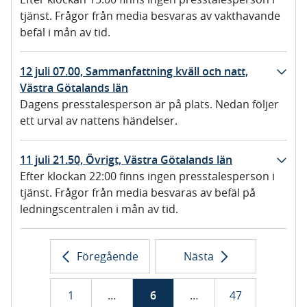
tjänst. Frågor från media besvaras av vakthavande
befäl i mån av tid.
12 juli 07.00, Sammanfattning kväll och natt,
Västra Götalands län
Dagens presstalesperson är på plats. Nedan följer
ett urval av nattens händelser.
11 juli 21.50, Övrigt, Västra Götalands län
Efter klockan 22:00 finns ingen presstalesperson i
tjänst. Frågor från media besvaras av befäl på
ledningscentralen i mån av tid.
Föregående
Nästa
1
…
6
…
47
s
i
s
i
s
i