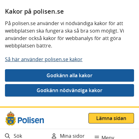
Kakor på polisen.se
På polisen.se använder vi nödvändiga kakor för att
webbplatsen ska fungera ska så bra som möjligt. Vi
använder också kakor för webbanalys för att göra
webbplatsen bättre.
Så här använder polisen.se kakor
Gå direkt till innehåll
Lämna sidan
Sök
Mina sidor
Meny