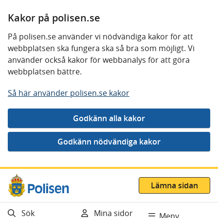
Kakor på polisen.se
På polisen.se använder vi nödvändiga kakor för att
webbplatsen ska fungera ska så bra som möjligt. Vi
använder också kakor för webbanalys för att göra
webbplatsen bättre.
Så här använder polisen.se kakor
Gå direkt till innehåll
Lämna sidan
Sök
Mina sidor
Meny