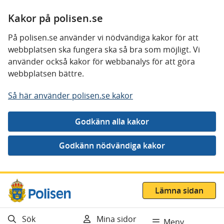
Kakor på polisen.se
På polisen.se använder vi nödvändiga kakor för att
webbplatsen ska fungera ska så bra som möjligt. Vi
använder också kakor för webbanalys för att göra
webbplatsen bättre.
Så här använder polisen.se kakor
Gå direkt till innehåll
Lämna sidan
Sök
Mina sidor
Meny