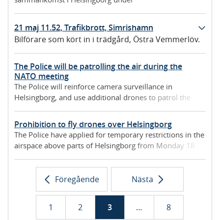
fredagseftermiddagen har det uppstått
ordningsstörningar.
21 maj 11.52, Trafikbrott, Simrishamn
Bilförare som kört in i trädgård, Östra Vemmerlöv.
The Police will be patrolling the air during the
NATO meeting
The Police will reinforce camera surveillance in
Helsingborg, and use additional drones to patrol the
airspace, among other things.
Prohibition to fly drones over Helsingborg
The Police have applied for temporary restrictions in the
airspace above parts of Helsingborg from Monday 18
May at 10:00 hrs. to Friday 22 May at 22:00 hrs.
Föregående
Nästa
1
2
3
…
8
s
i
s
i
s
i
s
i