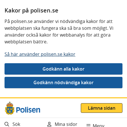
Kakor på polisen.se
På polisen.se använder vi nödvändiga kakor för att
webbplatsen ska fungera ska så bra som möjligt. Vi
använder också kakor för webbanalys för att göra
webbplatsen bättre.
Så här använder polisen.se kakor
Gå direkt till innehåll
Lämna sidan
Sök
Mina sidor
Meny