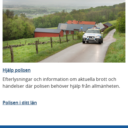
n
n
n
g
g
g
e
e
e
n
n
n
Hjälp polisen
Efterlysningar och information om aktuella brott och
händelser där polisen behöver hjälp från allmänheten.
Polisen i ditt län