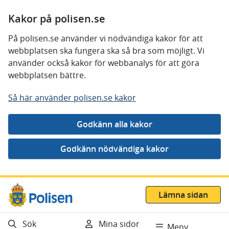
Kakor på polisen.se
På polisen.se använder vi nödvändiga kakor för att
webbplatsen ska fungera ska så bra som möjligt. Vi
använder också kakor för webbanalys för att göra
webbplatsen bättre.
Så här använder polisen.se kakor
Gå direkt till innehåll
Lämna sidan
Sök
Mina sidor
Meny