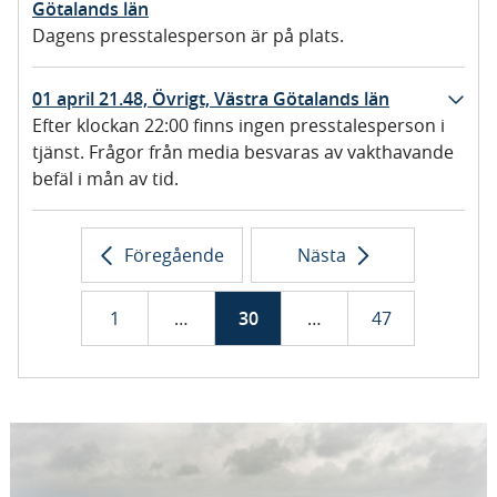
Götalands län
Dagens presstalesperson är på plats.
01 april 21.48, Övrigt, Västra Götalands län
Efter klockan 22:00 finns ingen presstalesperson i
tjänst. Frågor från media besvaras av vakthavande
befäl i mån av tid.
Föregående
Nästa
1
…
30
…
47
s
i
s
i
s
i
i
l
i
l
i
l
d
i
d
i
d
i
a
s
a
s
a
s
t
t
t
n
n
n
i
i
i