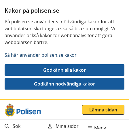
Kakor på polisen.se
På polisen.se använder vi nödvändiga kakor för att
webbplatsen ska fungera ska så bra som möjligt. Vi
använder också kakor för webbanalys för att göra
webbplatsen bättre.
Så här använder polisen.se kakor
Gå direkt till innehåll
Lämna sidan
Sök
Mina sidor
Meny