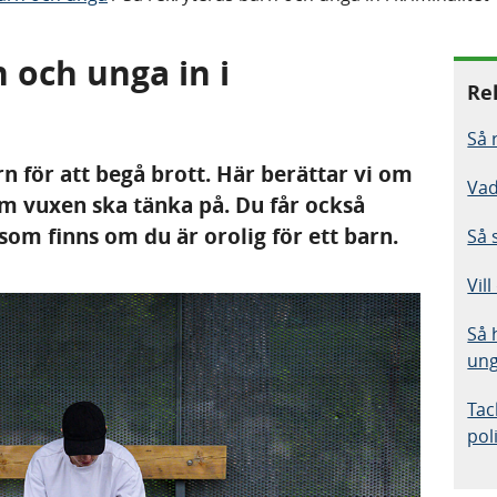
 och unga in i
Re
Så 
n för att begå brott. Här berättar vi om
Vad
som vuxen ska tänka på. Du får också
som finns om du är orolig för ett barn.
Så 
Vil
Så 
ung
Tac
pol