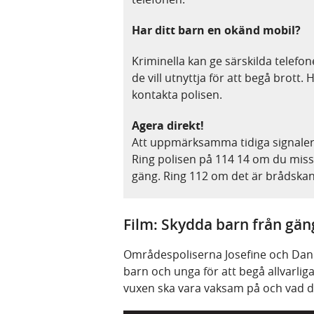
Har ditt barn en okänd mobil?
Kriminella kan ge särskilda telefo
de vill utnyttja för att begå brott.
kontakta polisen.
Agera direkt!
Att uppmärksamma tidiga signaler k
R
ing polisen på 114 14 om du misst
gäng. Ring 112 om det är brådska
Film: Skydda barn från gän
Områdespoliserna Josefine och Dann
barn och unga för att begå allvarl
vuxen ska vara vaksam på och vad du