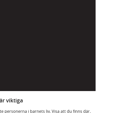
är viktiga
te personerna i barnets liv. Visa att du finns där.