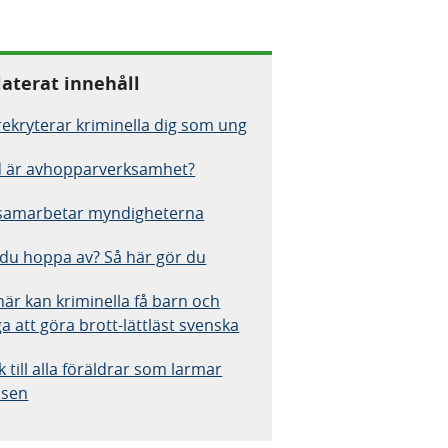
laterat innehåll
rekryterar kriminella dig som ung
 är avhopparverksamhet?
samarbetar myndigheterna
l du hoppa av? Så här gör du
här kan kriminella få barn och
a att göra brott-lättläst svenska
k till alla föräldrar som larmar
isen