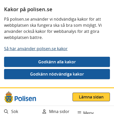
Kakor på polisen.se
På polisen.se använder vi nödvändiga kakor för att
webbplatsen ska fungera ska så bra som möjligt. Vi
använder också kakor för webbanalys för att göra
webbplatsen bättre.
Så här använder polisen.se kakor
Gå direkt till innehåll
Lämna sidan
Sök
Mina sidor
Meny