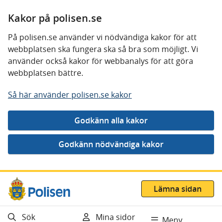
Kakor på polisen.se
På polisen.se använder vi nödvändiga kakor för att
webbplatsen ska fungera ska så bra som möjligt. Vi
använder också kakor för webbanalys för att göra
webbplatsen bättre.
Så här använder polisen.se kakor
Gå direkt till innehåll
Lämna sidan
Sök
Mina sidor
Meny