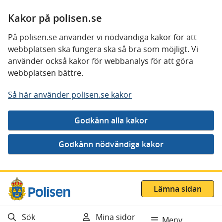
Kakor på polisen.se
På polisen.se använder vi nödvändiga kakor för att
webbplatsen ska fungera ska så bra som möjligt. Vi
använder också kakor för webbanalys för att göra
webbplatsen bättre.
Så här använder polisen.se kakor
Gå direkt till innehåll
Lämna sidan
Sök
Mina sidor
Meny