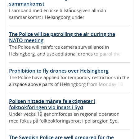
sammankomst
I samband med en icke tillståndsgiven allmän
sammankomst i Helsingborg under
fredagseftermiddagen har det uppstått
ordningsstörningar.
The Police will be patrolling the air during the
NATO meeting
The Police will reinforce camera surveillance in
Helsingborg, and use additional drones to patrol the
airspace, among other things.
Prohibition to fly drones over Helsingborg
The Police have applied for temporary restrictions in the
airspace above parts of Helsingborg from Monday 18
May at 10:00 hrs. to Friday 22 May at 22:00 hrs.
Polisen hittade många felaktigheter i
folkbokföringen vid insats i Syd
Under vecka 19 genomfördes en regional operation
med fokus på folkbokföringsbrott i polisregion Syd.
The Swedish Police are well prepared for the