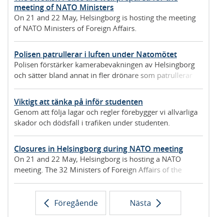
meeting of NATO Ministers
On 21 and 22 May, Helsingborg is hosting the meeting
of NATO Ministers of Foreign Affairs.
Polisen patrullerar i luften under Natomötet
Polisen förstärker kamerabevakningen av Helsingborg
och sätter bland annat in fler drönare som patrullerar
luftrummet.
Viktigt att tänka på inför studenten
Genom att följa lagar och regler förebygger vi allvarliga
skador och dödsfall i trafiken under studenten.
Closures in Helsingborg during NATO meeting
On 21 and 22 May, Helsingborg is hosting a NATO
meeting. The 32 Ministers of Foreign Affairs of the
member states will be staying and holding a meeting in
central Helsingborg, and there will be an official dinner
at Sofiero Castle.
Föregående
Nästa