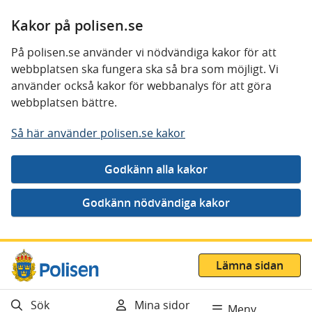
Kakor på polisen.se
På polisen.se använder vi nödvändiga kakor för att
webbplatsen ska fungera ska så bra som möjligt. Vi
använder också kakor för webbanalys för att göra
webbplatsen bättre.
Så här använder polisen.se kakor
Gå direkt till innehåll
Lämna sidan
Sök
Mina sidor
Meny