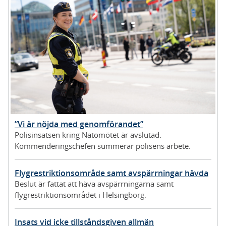
”Vi är nöjda med genomförandet”
Polisinsatsen kring Natomötet är avslutad.
Kommenderingschefen summerar polisens arbete.
Flygrestriktionsområde samt avspärrningar hävda
Beslut är fattat att häva avspärrningarna samt
flygrestriktionsområdet i Helsingborg.
Insats vid icke tillståndsgiven allmän