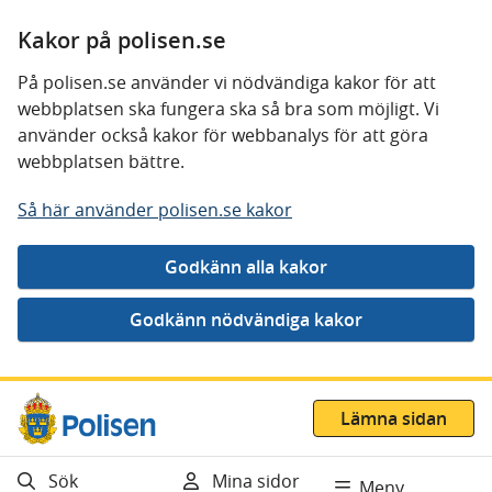
Kakor på polisen.se
På polisen.se använder vi nödvändiga kakor för att
webbplatsen ska fungera ska så bra som möjligt. Vi
använder också kakor för webbanalys för att göra
webbplatsen bättre.
Så här använder polisen.se kakor
Gå direkt till innehåll
Lämna sidan
Sök
Mina sidor
Meny