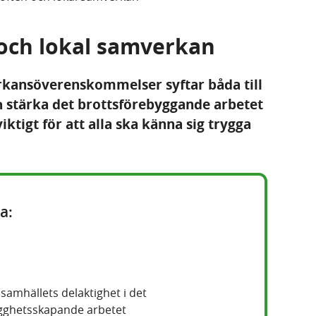
och lokal samverkan
kansöverenskommelser syftar båda till
h stärka det brottsförebyggande arbetet
viktigt för att alla ska känna sig trygga
a:
amhällets delaktighet i det
gghetsskapande arbetet