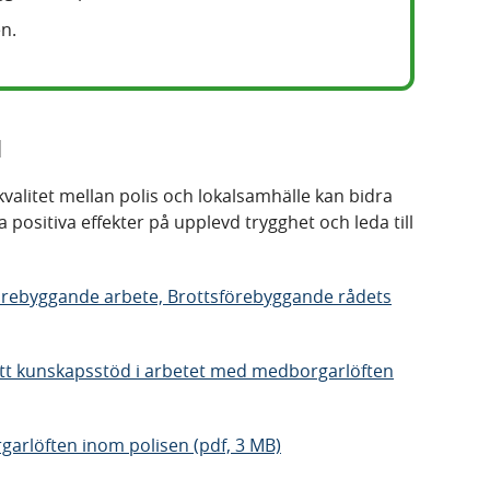
en.
d
valitet mellan polis och lokalsamhälle kan bidra
ha positiva effekter på upplevd trygghet och leda till
förebyggande arbete, Brottsförebyggande rådets
tt kunskapsstöd i arbetet med medborgarlöften
garlöften inom polisen (pdf, 3 MB)