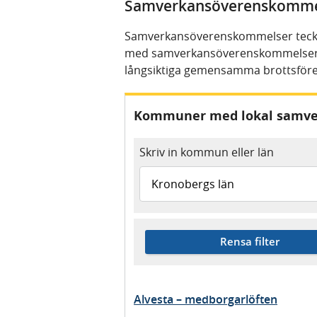
Samverkansöverenskomme
Samverkansöverenskommelser teckn
med samverkansöverenskommelser är 
långsiktiga gemensamma brottsföre
Kommuner med lokal samv
Skriv in kommun eller län
Rensa filter
Alvesta – medborgarlöften