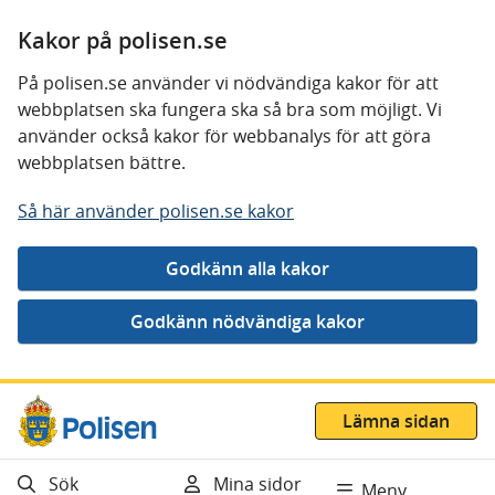
Kakor på polisen.se
På polisen.se använder vi nödvändiga kakor för att
webbplatsen ska fungera ska så bra som möjligt. Vi
använder också kakor för webbanalys för att göra
webbplatsen bättre.
Så här använder polisen.se kakor
Gå direkt till innehåll
Lämna sidan
Sök
Mina sidor
Meny