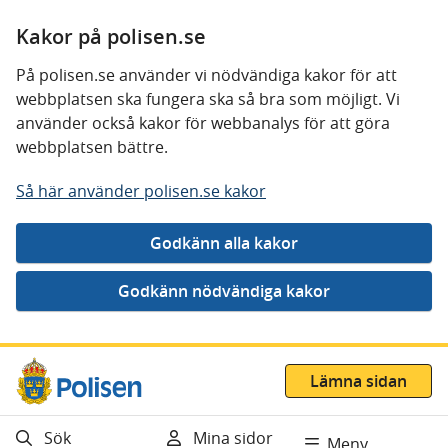
Kakor på polisen.se
På polisen.se använder vi nödvändiga kakor för att
webbplatsen ska fungera ska så bra som möjligt. Vi
använder också kakor för webbanalys för att göra
webbplatsen bättre.
Så här använder polisen.se kakor
Gå direkt till innehåll
Lämna sidan
Sök
Mina sidor
Meny