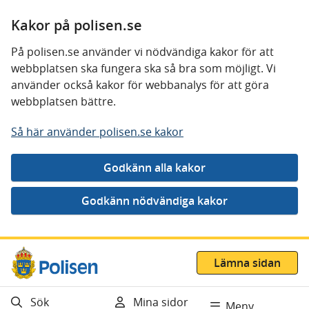
Kakor på polisen.se
På polisen.se använder vi nödvändiga kakor för att
webbplatsen ska fungera ska så bra som möjligt. Vi
använder också kakor för webbanalys för att göra
webbplatsen bättre.
Så här använder polisen.se kakor
Gå direkt till innehåll
Lämna sidan
Sök
Mina sidor
Meny