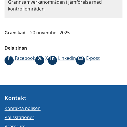
Grannsamverkanområden i jämförelse med
kontrollområden.
Granskad
20 november 2025
Dela sidan
Facebook
X
LinkedIn
E-post
Kontakt
Kontakta polisen
Polisstationer
Pressrum