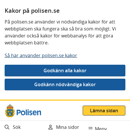
Kakor på polisen.se
På polisen.se använder vi nödvändiga kakor för att
webbplatsen ska fungera ska så bra som möjligt. Vi
använder också kakor för webbanalys för att göra
webbplatsen bättre.
Så här använder polisen.se kakor
Gå direkt till innehåll
Lämna sidan
Sök
Mina sidor
Meny