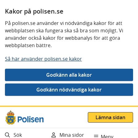
Kakor på polisen.se
På polisen.se använder vi nödvändiga kakor för att
webbplatsen ska fungera ska så bra som möjligt. Vi
använder också kakor för webbanalys för att göra
webbplatsen bättre.
Så här använder polisen.se kakor
Gå direkt till innehåll
Lämna sidan
Sök
Mina sidor
Meny