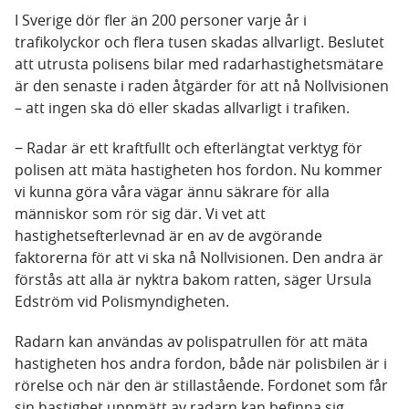
I Sverige dör fler än 200 personer varje år i
trafikolyckor och flera tusen skadas allvarligt. Beslutet
att utrusta polisens bilar med radarhastighetsmätare
är den senaste i raden åtgärder för att nå Nollvisionen
– att ingen ska dö eller skadas allvarligt i trafiken.
−
Radar är ett kraftfullt och efterlängtat verktyg för
polisen att mäta hastigheten hos fordon. Nu kommer
vi kunna göra våra vägar ännu säkrare för alla
människor som rör sig där. Vi vet att
hastighetsefterlevnad är en av de avgörande
faktorerna för att vi ska nå Nollvisionen. Den andra är
förstås att alla är nyktra bakom ratten, säger Ursula
Edström vid Polismyndigheten.
Radarn kan användas av polispatrullen för att mäta
hastigheten hos andra fordon, både när polisbilen är i
rörelse och när den är stillastående. Fordonet som får
sin hastighet uppmätt av radarn kan befinna sig