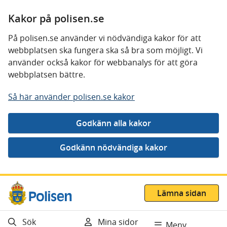
Kakor på polisen.se
På polisen.se använder vi nödvändiga kakor för att
webbplatsen ska fungera ska så bra som möjligt. Vi
använder också kakor för webbanalys för att göra
webbplatsen bättre.
Så här använder polisen.se kakor
Gå direkt till innehåll
Lämna sidan
Sök
Mina sidor
Meny