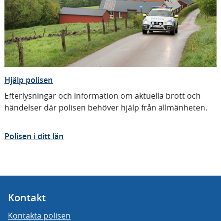
n
n
n
Hjälp polisen
Efterlysningar och information om aktuella brott och
händelser där polisen behöver hjälp från allmänheten.
Polisen i ditt län
Kontakt
Kontakta polisen