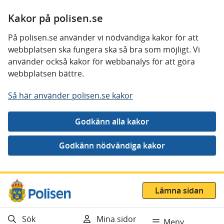
Kakor på polisen.se
På polisen.se använder vi nödvändiga kakor för att
webbplatsen ska fungera ska så bra som möjligt. Vi
använder också kakor för webbanalys för att göra
webbplatsen bättre.
Så här använder polisen.se kakor
Gå direkt till innehåll
Lämna sidan
Sök
Mina sidor
Meny