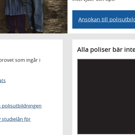
Ansökan till polisutbi
Alla poliser bär in
provet som ingår i
ats
 polisutbildningen
 studielån för