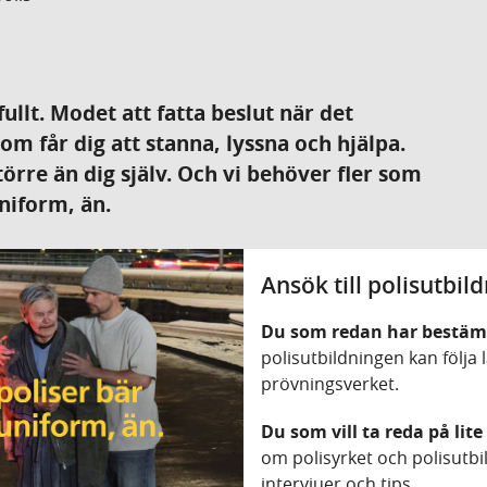
llt. Modet att fatta beslut när det
m får dig att stanna, lyssna och hjälpa.
örre än dig själv. Och vi behöver fler som
uniform, än.
Ansök till polisutbil
Du som redan har bestäm
polisutbildningen kan följa l
prövningsverket.
Du som vill ta reda på lit
om polisyrket och polisutbil
intervjuer och tips.