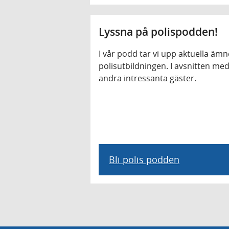
Lyssna på polispodden!
I vår podd tar vi upp aktuella äm
polisutbildningen. I avsnitten med
andra intressanta gäster.
Bli polis podden