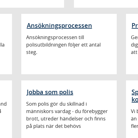
Ansökningsprocessen
Pr
Ansökningsprocessen till
Ge
la
polisutbildningen följer ett antal
dig
steg.
at
Jobba som polis
Sp
k
land
Som polis gör du skillnad i
4
människors vardag - du förebygger
Vi 
brott, utreder händelser och finns
än
på plats när det behövs
fle