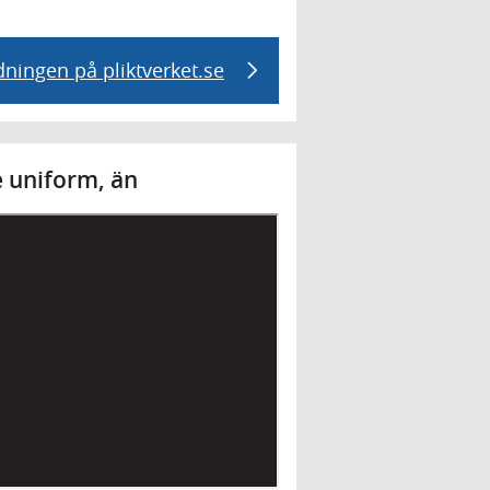
ldningen på pliktverket.se
te uniform, än