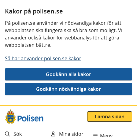
Kakor på polisen.se
På polisen.se använder vi nödvändiga kakor för att
webbplatsen ska fungera ska så bra som möjligt. Vi
använder också kakor för webbanalys för att göra
webbplatsen bättre.
Så här använder polisen.se kakor
Gå direkt till innehåll
Lämna sidan
Sök
Mina sidor
Meny