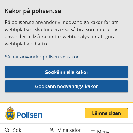
Kakor på polisen.se
På polisen.se använder vi nödvändiga kakor för att
webbplatsen ska fungera ska så bra som möjligt. Vi
använder också kakor för webbanalys för att göra
webbplatsen bättre.
Så här använder polisen.se kakor
Gå direkt till innehåll
Lämna sidan
Sök
Mina sidor
Meny