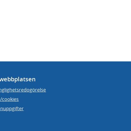
webbplatsen
änglighetsredogörelse
/cookies
nuppgifter