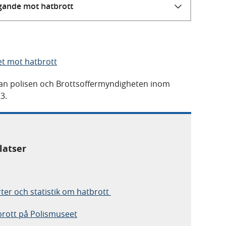
ggande mot hatbrott
et mot hatbrott
llan polisen och Brottsoffermyndigheten inom
3.
latser
er och statistik om hatbrott
brott på Polismuseet