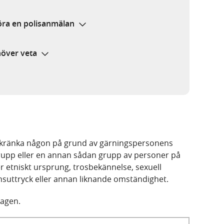
göra en polisanmälan
höver veta
tt kränka någon på grund av gärningspersonens
rupp eller en annan sådan grupp av personer på
er etniskt ursprung, trosbekännelse, sexuell
könsuttryck eller annan liknande omständighet.
lagen.