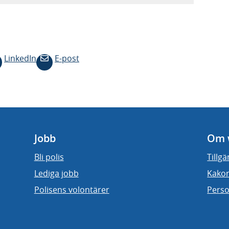
LinkedIn
E-post
Jobb
Om 
Bli polis
Tillg
Lediga jobb
Kakor
Polisens volontärer
Perso