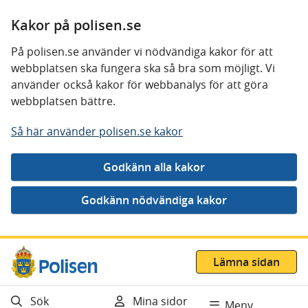
Kakor på polisen.se
På polisen.se använder vi nödvändiga kakor för att
webbplatsen ska fungera ska så bra som möjligt. Vi
använder också kakor för webbanalys för att göra
webbplatsen bättre.
Så här använder polisen.se kakor
Gå direkt till innehåll
Lämna sidan
Sök
Mina sidor
Meny