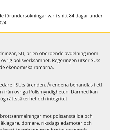
 förundersökningar var i snitt 84 dagar under
024.
edningar, SU, är en oberoende avdelning inom
n övrig polisverksamhet. Regeringen utser SU:s
r de ekonomiska ramarna.
ledare i SU:s ärenden. Ärendena behandlas i ett
yn från övriga Polismyndigheten. Därmed kan
g rättssäkerhet och integritet.
 brottsanmälningar mot polisanställda och
 åklagare, domare, riksdagsledamöter och
m brott i samband med brottsutredande