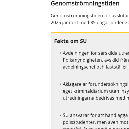
Genomströmningstiden
Genomströmningstiden för avslutade
2025 jämfört med 85 dagar under 2
Fakta om SU
Avdelningen för särskilda utr
Polismyndigheten, avskild frå
avdelningschef och fastställe
Åklagare är förundersök­nings
eget kriminaldiarium utan ins
utredningarna bedrivas med hö
SU ansvarar för att handlägga
polisstudenter, men även mot
statsråd. Även anmälningar o