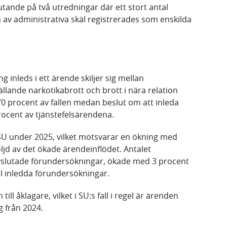
tande på två utredningar där ett stort antal
v administrativa skäl registrerades som enskilda
g inleds i ett ärende skiljer sig mellan
llande narkotikabrott och brott i nära relation
0 procent av fallen medan beslut om att inleda
rocent av tjänstefelsärendena.
 SU under 2025, vilket motsvarar en ökning med
öljd av det ökade ärendeinflödet. Antalet
avslutade förundersökningar, ökade med 3 procent
tal inledda förundersökningar.
ll åklagare, vilket i SU:s fall i regel är ärenden
g från 2024.