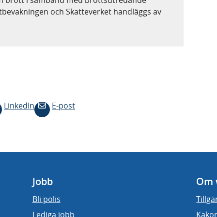
stbevakningen och Skatteverket handläggs av
LinkedIn
E-post
Jobb
Om 
Bli polis
Tillg
Lediga jobb
Kakor