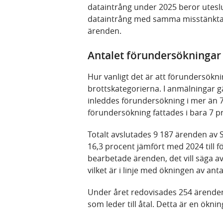
dataintrång under 2025 beror uteslu
dataintrång med samma misstänkta a
ärenden.
Antalet förundersökningar
Hur vanligt det är att förundersöknin
brottskategorierna. I anmälningar gä
inleddes förundersökning i mer än 7
förundersökning fattades i bara 7 p
Totalt avslutades 9 187 ärenden av
16,3 procent jämfört med 2024 till f
bearbetade ärenden, det vill säga 
vilket är i linje med ökningen av an
Under året redovisades 254 ärenden ti
som leder till åtal. Detta är en öknin