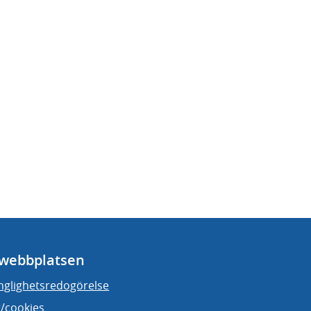
webbplatsen
änglighetsredogörelse
/cookies