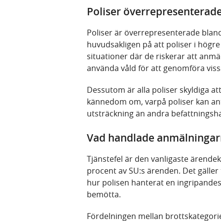
Poliser överrepresenterad
Poliser är överrepresenterade blan
huvudsakligen på att poliser i högr
situationer där de riskerar att anmäl
använda våld för att genomföra viss
Dessutom är alla poliser skyldiga att
kännedom om, varpå poliser kan anta
utsträckning än andra befattningsh
Vad handlade anmälninga
Tjänstefel är den vanligaste ärende
procent av SU:s ärenden. Det gäller 
hur polisen hanterat en ingripandesit
bemötta.
Fördelningen mellan brottskategorier