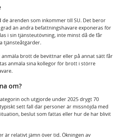
e
d de ärenden som inkommer till SU. Det beror
e grad än andra befattningshavare exponeras för
as i sin tjänsteutövning, inte minst då de får
a tjänsteåtgärder.
 anmäla brott de bevittnar eller på annat sätt får
s anmäla sina kollegor för brott i större
avare.
rna om?
kategorin och utgjorde under 2025 drygt 70
typiskt sett fall där personer är missnöjda med
uation, beslut som fattas eller hur de har blivit
 är relativt jämn över tid. Ökningen av