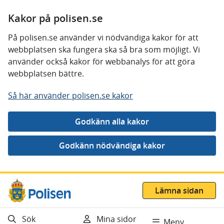
Kakor på polisen.se
På polisen.se använder vi nödvändiga kakor för att
webbplatsen ska fungera ska så bra som möjligt. Vi
använder också kakor för webbanalys för att göra
webbplatsen bättre.
Så här använder polisen.se kakor
Gå direkt till innehåll
Lämna sidan
Sök
Mina sidor
Meny