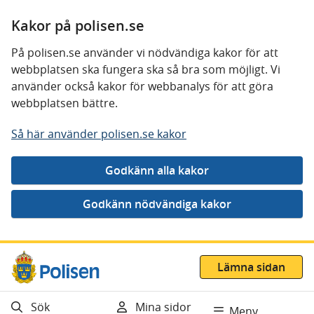
Kakor på polisen.se
På polisen.se använder vi nödvändiga kakor för att
webbplatsen ska fungera ska så bra som möjligt. Vi
använder också kakor för webbanalys för att göra
webbplatsen bättre.
Så här använder polisen.se kakor
Gå direkt till innehåll
Lämna sidan
Sök
Mina sidor
Meny