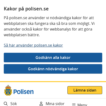
Kakor på polisen.se
På polisen.se använder vi nödvändiga kakor för att
webbplatsen ska fungera ska så bra som möjligt. Vi
använder också kakor för webbanalys för att göra
webbplatsen bättre.
Så här använder polisen.se kakor
Gå direkt till innehåll
Lämna sidan
Sök
Mina sidor
Meny