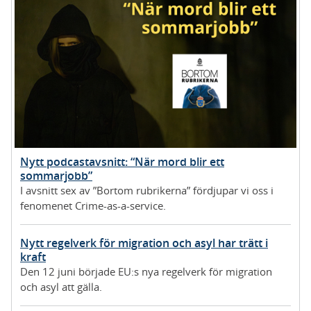
Nytt podcastavsnitt: “När mord blir ett
sommarjobb”
I avsnitt sex av ”Bortom rubrikerna” fördjupar vi oss i
fenomenet Crime-as-a-service.
Nytt regelverk för migration och asyl har trätt i
kraft
Den 12 juni började EU:s nya regelverk för migration
och asyl att gälla.