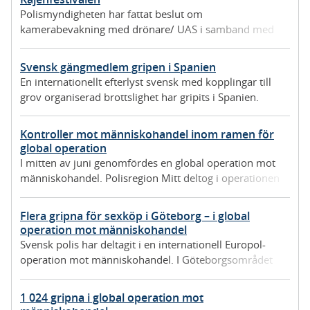
Polismyndigheten har fattat beslut om
kamerabevakning med drönare/ UAS i samband med
Kajenfestivalen inom LPO Karlstad.
Svensk gängmedlem gripen i Spanien
En internationellt efterlyst svensk med kopplingar till
grov organiserad brottslighet har gripits i Spanien.
Kontroller mot människohandel inom ramen för
global operation
I mitten av juni genomfördes en global operation mot
människohandel. Polisregion Mitt deltog i operationen
genom att bland annat kontrollera massagesalonger.
Flera gripna för sexköp i Göteborg – i global
operation mot människohandel
Svensk polis har deltagit i en internationell Europol-
operation mot människohandel. I Göteborgsområdet
greps fyra män misstänkta för köp av sexuell tjänst och
ett tiotal misstänkta brottsoffer identifierades.
1 024 gripna i global operation mot