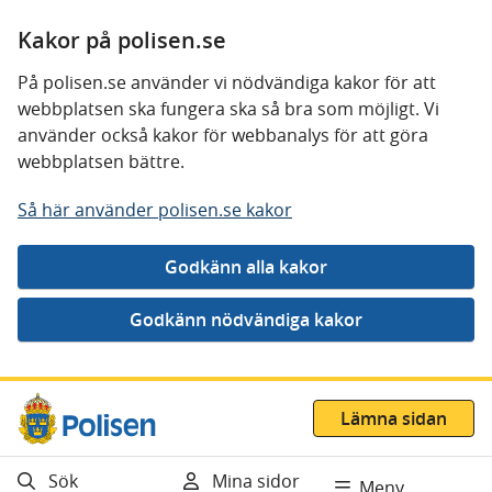
Kakor på polisen.se
På polisen.se använder vi nödvändiga kakor för att
webbplatsen ska fungera ska så bra som möjligt. Vi
använder också kakor för webbanalys för att göra
webbplatsen bättre.
Så här använder polisen.se kakor
Gå direkt till innehåll
Lämna sidan
Sök
Mina sidor
Meny