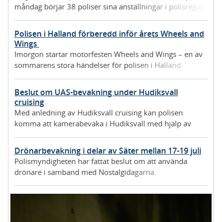
måndag börjar 38 poliser sina anställningar i polisregion
Mitts lokalpolisområden.
Polisen i Halland förberedd inför årets Wheels and
Wings
Imorgon startar motorfesten Wheels and Wings – en av
sommarens stora händelser för polisen i Halland.
Tusentals besökare väntas till Falkenberg och polisens
fokus är framför allt att minska ordningsstörningar och
Beslut om UAS-bevakning under Hudiksvall
förebygga brott.
cruising
Med anledning av Hudiksvall cruising kan polisen
komma att kamerabevaka i Hudiksvall med hjälp av
drönare.
Drönarbevakning i delar av Säter mellan 17-19 juli
Polismyndigheten har fattat beslut om att använda
drönare i samband med Nostalgidagarna.