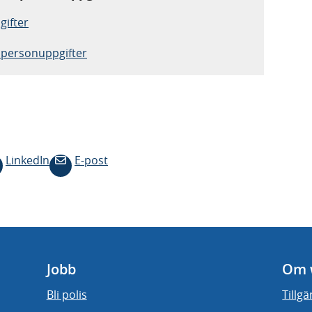
gifter
v personuppgifter
LinkedIn
E-post
Jobb
Om 
Bli polis
Tillg