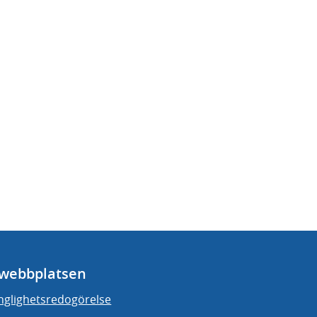
webbplatsen
änglighetsredogörelse