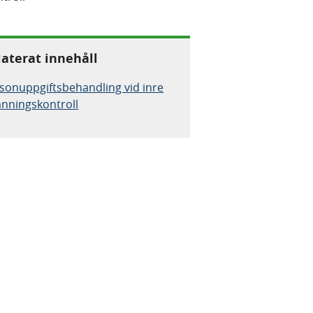
laterat innehåll
sonuppgiftsbehandling vid inre
änningskontroll