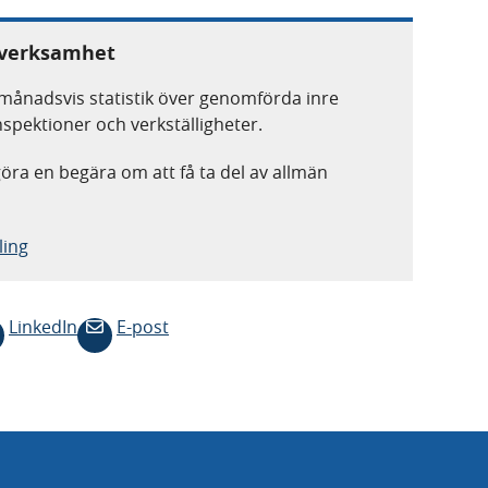
s verksamhet
ånadsvis statistik över genomförda inre
nspektioner och verkställigheter.
 göra en begära om att få ta del av allmän
ling
LinkedIn
E-post