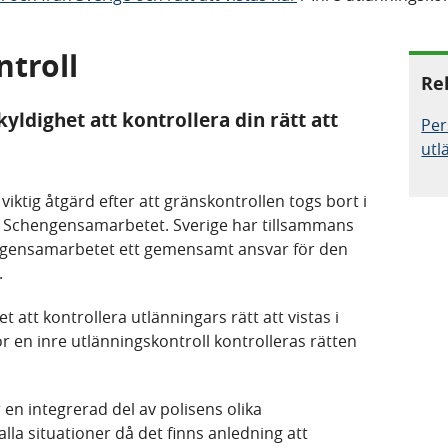
ntroll
Re
kyldighet att kontrollera din rätt att
Per
utl
iktig åtgärd efter att gränskontrollen togs bort i
va Schengensamarbetet. Sverige har tillsammans
gensamarbetet ett gemensamt ansvar för den
.
t att kontrollera utlänningars rätt att vistas i
 en inre utlänningskontroll kontrolleras rätten
en integrerad del av polisens olika
la situationer då det finns anledning att