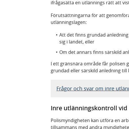
ifrågasätta en utlännings rätt att vis
Förutsättningarna för att genomföra 
utlänningslagen:
Att det finns grundad anledning 
sig i landet, eller
Om det annars finns särskild anle
I ett gränsnära område får polisen 
grundad eller särskild anledning till 
Frågor och svar om inre utlän
Inre utlänningskontroll vid
Polismyndigheten kan utföra en arbe
tillsammans med andra myndigheter,