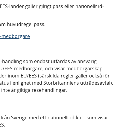
-länder gäller giltigt pass eller nationellt id-
som huvudregel pass.
EU-medborgare
 id-handling som endast utfärdas av ansvarig
l EU/EES-medborgare, och visar medborgarskap.
der inom EU/EES (särskilda regler gäller också för
us i enlighet med Storbritanniens utträdesavtal).
inte är giltiga resehandlingar.
från Sverige med ett nationellt id-kort som visar
ES.