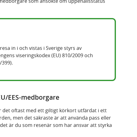
a medborgare
som ansökte om uppehållsstatus
sa in i och vistas i Sverige styrs av
engens viseringskodex (EU) 810/2009 och
/399).
r EU/EES-medborgare
et oftast med ett giltigt körkort utfärdat i ett
rden, men det säkraste är att använda pass eller
t det är du som resenär som har ansvar att styrka