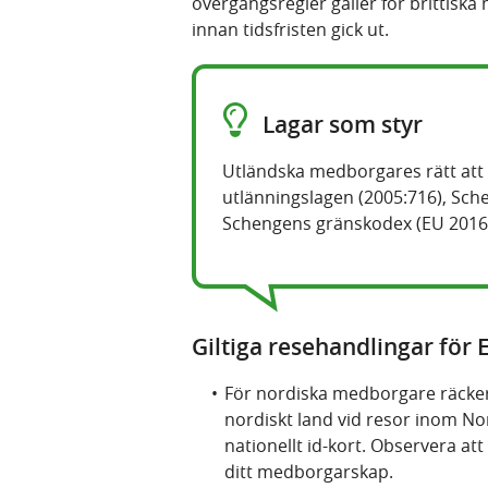
övergångsregler gäller för brittisk
innan tidsfristen gick ut
.
Lagar som styr
Utländska medborgares rätt att re
utlänningslagen (2005:716), Sch
Schengens gränskodex (EU 2016
Giltiga resehandlingar fö
För nordiska medborgare räcker d
nordiskt land vid resor inom No
nationellt id-kort. Observera at
ditt medborgarskap.