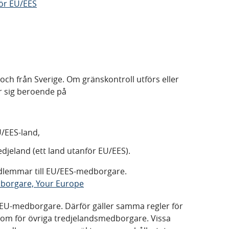
för EU/EES
 och från Sverige. Om gränskontroll utförs eller
jer sig beroende på
U/EES-land,
redjeland (ett land utanför EU/EES).
medlemmar till EU/EES-medborgare.
borgare, Your Europe
e EU-medborgare. Därför gäller samma regler för
m för övriga tredjelandsmedborgare. Vissa