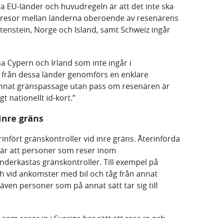
 EU-länder och huvudregeln är att det inte ska
id resor mellan länderna oberoende av resenärens
enstein, Norge och Island, samt Schweiz
ingår
rna Cypern och Irland som inte ingår i
h från dessa länder genomförs en enklare
 annat gränspassage utan pass om resenären är
t nationellt id-kort.”
d inre gräns
nfört gränskontroller vid inre gräns. Återinförda
bär att personer som reser inom
erkastas gränskontroller. Till exempel på
ch vid ankomster med bil och tåg från annat
r även personer som på annat sätt tar sig till