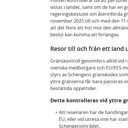
Polisen kontrollerar då att personer 
vistas i landet, samt om de har en g
regeringsbeslutet om återinförda grä
november 2025 till och med den 11 
att det finns ett hot mot den allmä
beslut kan komma att förlängas.
Resor till och från ett land
Gränskontroll genomförs alltid vid re
svenska medborgare och EU/EES-m
styrs av Schengens gränskodex so
yttre gränserna får bara passeras v
bestämda öppettider.
Detta kontrolleras vid yttre g
Att resenären har de handlingar 
EU, eller vid utresa inte har sta
Schengenområdet.