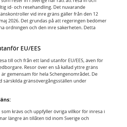
som reser in i Sverige har rätt att resa in och
iltig id- och resehandling. Det nuvarande
nskontroller vid inre gräns gäller från den 12
maj 2026. Det grundas på att regeringen bedömer
nna ordningen och den inre säkerheten. Detta
 utanför EU/EES
sa till och från ett land utanför EU/EES, även för
edborgare.
Resor över en så kallad yttre gräns
m är gemensam för hela Schengenområdet.
De
id särskilda gränsövergångsställen under
räns:
som krävs och uppfyller övriga villkor för inresa i
nnar längre än tillåten tid inom Sverige och