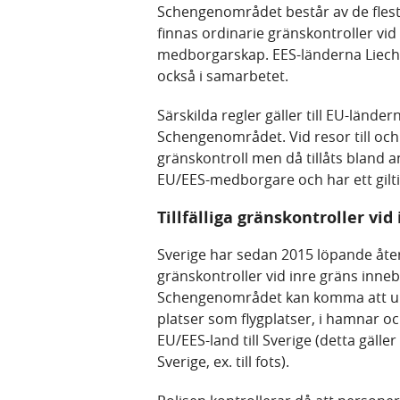
Schengenområdet består av de flesta
finnas ordinarie gränskontroller v
medborgarskap. EES-länderna Liecht
också i samarbetet.
Särskilda regler gäller till EU-lände
Schengenområdet. Vid resor till oc
gränskontroll men då tillåts bland
EU/EES-medborgare och har ett giltig
Tillfälliga gränskontroller vi
Sverige har sedan 2015 löpande återi
gränskontroller vid inre gräns inne
Schengenområdet kan komma att und
platser som flygplatser, i hamnar o
EU/EES-land till Sverige (detta gälle
Sverige, ex. till fots).