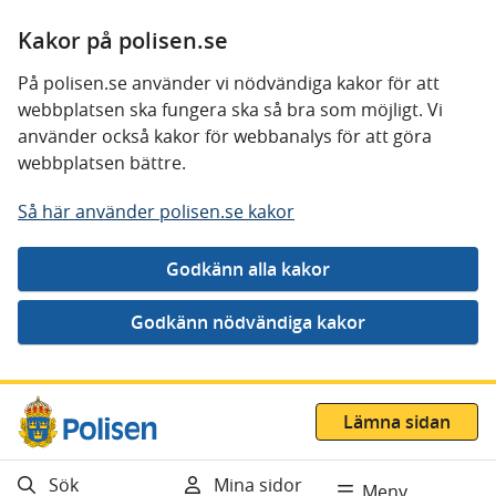
Kakor på polisen.se
På polisen.se använder vi nödvändiga kakor för att
webbplatsen ska fungera ska så bra som möjligt. Vi
använder också kakor för webbanalys för att göra
webbplatsen bättre.
Så här använder polisen.se kakor
Gå direkt till innehåll
Lämna sidan
Sök
Mina sidor
Meny