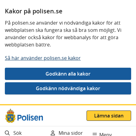
Kakor på polisen.se
På polisen.se använder vi nödvändiga kakor för att
webbplatsen ska fungera ska så bra som möjligt. Vi
använder också kakor för webbanalys för att göra
webbplatsen bättre.
Så här använder polisen.se kakor
Gå direkt till innehåll
Lämna sidan
Sök
Mina sidor
Meny