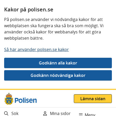
Kakor på polisen.se
På polisen.se använder vi nödvändiga kakor för att
webbplatsen ska fungera ska så bra som möjligt. Vi
använder också kakor för webbanalys för att göra
webbplatsen bättre.
Så här använder polisen.se kakor
Gå direkt till innehåll
Lämna sidan
Sök
Mina sidor
Meny