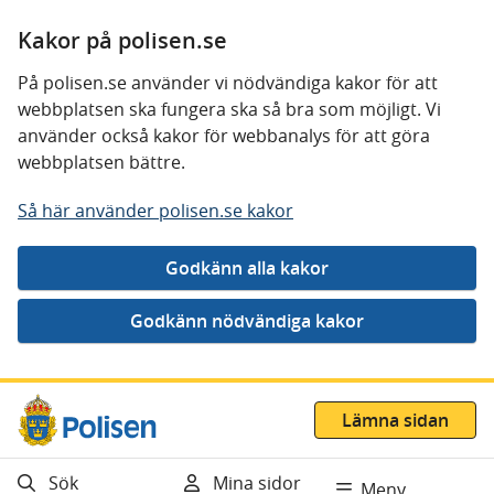
Kakor på polisen.se
På polisen.se använder vi nödvändiga kakor för att
webbplatsen ska fungera ska så bra som möjligt. Vi
använder också kakor för webbanalys för att göra
webbplatsen bättre.
Så här använder polisen.se kakor
Gå direkt till innehåll
Lämna sidan
Sök
Mina sidor
Meny