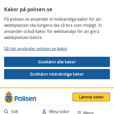
Kakor på polisen.se
På polisen.se använder vi nödvändiga kakor för att
webbplatsen ska fungera ska så bra som möjligt. Vi
använder också kakor för webbanalys för att göra
webbplatsen bättre.
Så här använder polisen.se kakor
Gå direkt till innehåll
Lämna sidan
Sök
Mina sidor
Meny