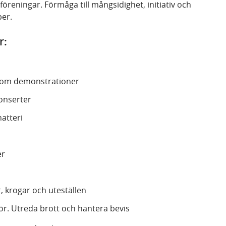
reningar. Förmåga till mångsidighet, initiativ och
per.
r:
 som demonstrationer
onserter
natteri
er
r, krogar och uteställen
ör. Utreda brott och hantera bevis