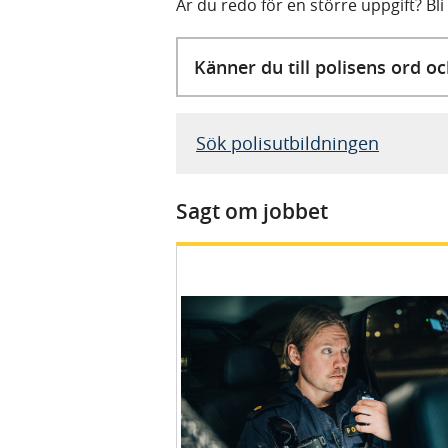
Är du redo för en större uppgift? Bli
Känner du till polisens ord oc
Sök polisutbildningen
Sagt om jobbet