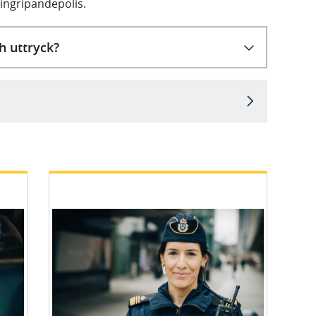
 ingripandepolis.
h uttryck?