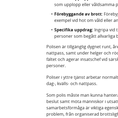
som upplopp eller våldsamma p
Förebyggande av brott
: Föreby
exempel vid hot om våld eller ann
Specifika uppdrag:
Ingripa vid t
personer som begått allvarliga 
Polisen är tillgänglig dygnet runt, å
nattpass, samt under helger och röd
fältet och agerar insatschef vid särs
personer.
Poliser i yttre tjänst arbetar normalt
dag-, kvälls- och nattpass.
Som polis måste man kunna hantera 
beslut samt möta människor i utsat
samarbetsförmåga är viktiga egensk
problem, från organiserad brottslig