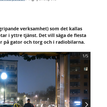
ingripande verksamhet) som det kallas
r i yttre tjänst. Det vill säga de flesta
r på gator och torg och i radiobilarna.
B
1/5
i
l
d