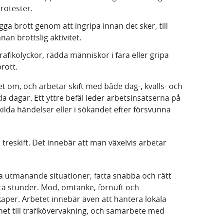
rotester.
gga brott genom att ingripa innan det sker, till
an brottslig aktivitet.
rafikolyckor, rädda människor i fara eller gripa
brott.
ret om, och arbetar skift med både dag-, kvälls- och
a dagar. Ett yttre befäl leder arbetsinsatserna på
kilda händelser eller i sökandet efter försvunna
 treskift
. Det innebär att man växelvis arbetar
utmanande situationer, fatta snabba och rätt
ta stunder. Mod, omtanke, förnuft och
aper. Arbetet innebär även att hantera lokala
het till trafikövervakning, och samarbete med