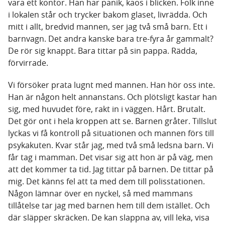
vara ett kontor. Han har panik, kaos i blicken. Folk inne
i lokalen står och trycker bakom glaset, livrädda. Och
mitt i allt, bredvid mannen, ser jag två små barn. Ett i
barnvagn. Det andra kanske bara tre-fyra år gammalt?
De rör sig knappt. Bara tittar på sin pappa. Rädda,
förvirrade.
Vi försöker prata lugnt med mannen. Han hör oss inte.
Han är någon helt annanstans. Och plötsligt kastar han
sig, med huvudet före, rakt in i väggen. Hårt. Brutalt.
Det gör ont i hela kroppen att se. Barnen gråter. Tillslut
lyckas vi få kontroll på situationen och mannen förs till
psykakuten. Kvar står jag, med två små ledsna barn. Vi
får tag i mamman. Det visar sig att hon är på väg, men
att det kommer ta tid. Jag tittar på barnen. De tittar på
mig. Det känns fel att ta med dem till polisstationen.
Någon lämnar över en nyckel, så med mammans
tillåtelse tar jag med barnen hem till dem istället. Och
där släpper skräcken. De kan slappna av, vill leka, visa