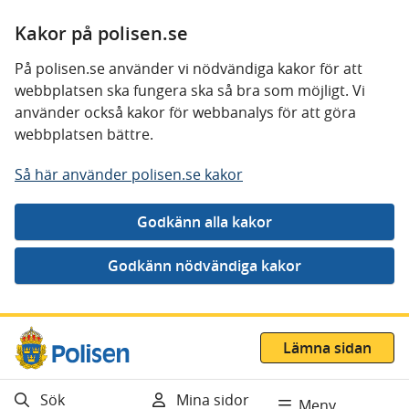
Kakor på polisen.se
På polisen.se använder vi nödvändiga kakor för att
webbplatsen ska fungera ska så bra som möjligt. Vi
använder också kakor för webbanalys för att göra
webbplatsen bättre.
Så här använder polisen.se kakor
Gå direkt till innehåll
Lämna sidan
Sök
Mina sidor
Meny