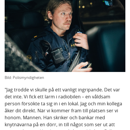
Bild: Polismyndigheten
"Jag trodde vi skulle på ett vanligt ingripande. Det var
det inte. Vi fick ett larm i radiobilen – en våldsam
person försökte ta sig in i en lokal. Jag och min kollega
åker dit direkt. När vi kommer fram till platsen ser vi
honom. Mannen. Han skriker och bankar med
knytnävarna på en dörr, in till något som ser ut att