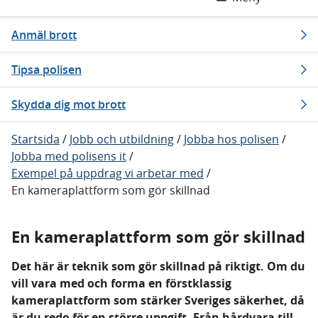
Anmäl brott
Tipsa polisen
Skydda dig mot brott
Startsida
/
Jobb och utbildning
/
Jobba hos polisen
/
Jobba med polisens it
/
Exempel på uppdrag vi arbetar med
/
En kameraplattform som gör skillnad
En kameraplattform som gör skillnad
Det här är teknik som gör skillnad på riktigt. Om du
vill vara med och forma en förstklassig
kameraplattform som stärker Sveriges säkerhet, då
är du redo för en större uppgift. Från hårdvara till