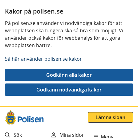
Kakor på polisen.se
På polisen.se använder vi nödvändiga kakor för att
webbplatsen ska fungera ska så bra som möjligt. Vi
använder också kakor för webbanalys för att göra
webbplatsen bättre.
Så här använder polisen.se kakor
Gå direkt till innehåll
Lämna sidan
Sök
Mina sidor
Meny